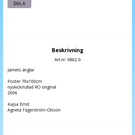
DELA
Beskrivning
Art.nr: 0862-0
Järnets änglar

Poster 70x100cm 

nyskick/rullad RO original 

2006

Kajsa Ernst

Agneta Fagerström-Olsson